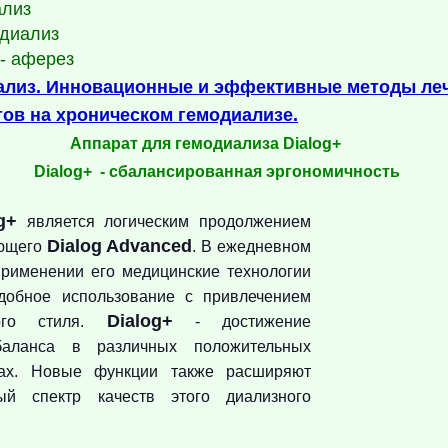
ализ
диализ
 - аферез
ализ.
Инновационные и эффективные методы ле
ов на хроническом гемодиализе.
ат для гемодиализа Dialog+
+ - сбалансированная эргономичность
g+
является логическим продолжением
Dialog Advanced
ующего
. В ежедневном
применении его медицинские технологии
добное использование с привлечением
Dialog+
кого стиля.
- достижение
баланса в различных положительных
ках. Новые функции также расширяют
ый спектр качеств этого диализного