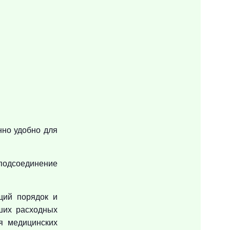
нно удобно для
подсоединение
щий порядок и
ших расходных
я медицинских