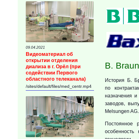
09.04.2021
Видеоматериал об
открытии отделения
B. Braun
диализа в г. Орёл (при
содействии Первого
областного телеканала)
История Б. Б
/sites/default/files/med_centr.mp4
по контракт
назначения и
заводов, вып
Melsungen AG.
Постоянное 
особенность