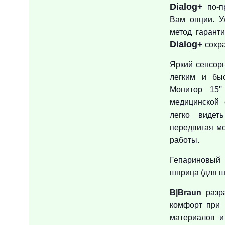
Dialog+
по-п
Вам опции. 
метод гарант
Dialog+
сохра
Яркий сенсор
легким и быс
Монитор 15'
медицинской 
легко виде
передвигая мо
работы.
Гепариновый 
шприца (для ш
B|Braun
разра
комфорт при 
материалов и