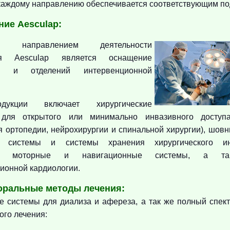
каждому направлению обеспечивается соответствующим п
ие Aesculap:
ым направлением деятельности
ия Aesculap является оснащение
ых и отделений интервенционной
дукции включает хирургические
 для открытого или минимально инвазивного доступ
я ортопедии, нейрохирургии и спинальной хирургии), шов
е системы и системы хранения хирургического инс
кие моторные и навигационные системы, а та
ионной кардиологии.
оральные методы лечения:
е системы для диализа и афереза, а так же полный спек
ого лечения: