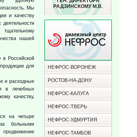
му удобную
ГЕН. ДИРЕКТОРА
РАДЗИНСКОМУ М.В.
зопасность. Мы
ии и качеству
 деятельности
я тщательному
ачества нашей
 в Российской
 продукции для
НЕФРОС-ВОРОНЕЖ
РОСТОВ-НА-ДОНУ
ие и расходные
я в лечебных
НЕФРОС-КАЛУГА
ому качеству,
НЕФРОС-ТВЕРЬ
тся на четыре
НЕФРОС-УДМУРТИЯ
 за больными
и продвижение
НЕФРОС-ТАМБОВ