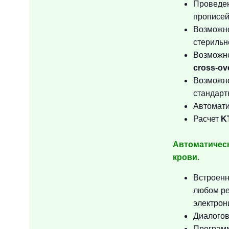
Проведен
прописей
Возможно
стерильн
Возможн
cross-ov
Возможно
стандарт
Автомати
Расчет
K
Автоматическ
крови.
Встроенн
любом ре
электрон
Диалогов
Программ