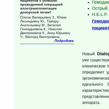
пациентов с успешно
Гемоди
проведенной операцией
Острый 
аллотрансплантации
донорской почки!
H.E.L.P.
Олесю Валерьевну З., Юлию
Гемоди
Леонидовну Ю., Тамару
Анатольевну М., Виталия
пациент
Геннадьевича К., Николая
Дмитриевича К., Анну Юрьевну
Аппар
Ч., Виктора Викторовича...
Подробнее
Dialog
Dialo
Новый
уже существ
клиническом 
определяют у
эргономичес
идеального 
характеристи
представленн
аппарата.