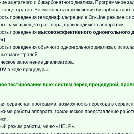
ие ацетатного и бикарбонатного диализа. Программное з
 концентратов. Возможность подключения бикарбонатного 
сть проведения гемодиафильтрации в On-Line режиме c и
ого замещающего раствора, производимого аппаратом.
ость проведения
высокоэффективного одноигольного д
er)
сть проведения обычного одноигольного диализа с испол
ных магистралей.
ческое заполнение диализатора.
T/V
в ходе процедуры.
ое тестирование всех систем перед процедурой, пров
ая сервисная программа, возможность перехода в сервисн
жиме работы аппарата, графическое представление работ
ики.
ый режим работы, меню «HELP».
ируемая по времени и температуре химическая и теплова