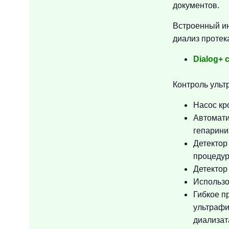
документов.
Встроенный ин
диализ протек
Dialog+
Контроль ульт
Насос кро
Автомати
гепарини
Детектор
процедур
Детектор
Использо
Гибкое 
ультрафи
диализат