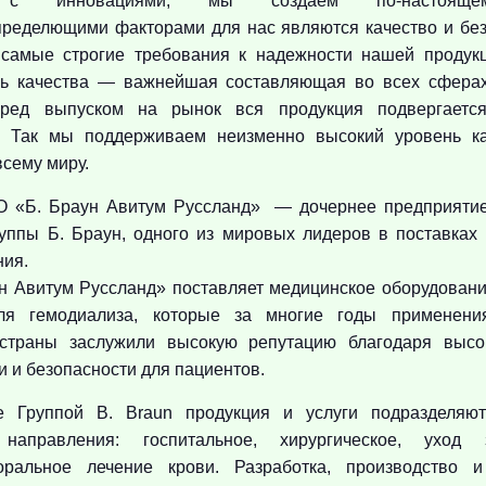
и с инновациями, мы создаем по-настояще
пределющими факторами для нас являются качество и бе
самые строгие требования к надежности нашей продукц
оль качества — важнейшая составляющая во всех сферах
еред выпуском на рынок вся продукция подвергаетс
. Так мы поддерживаем неизменно высокий уровень к
всему миру.
 «Б. Браун Авитум Руссланд» — дочернее предприятие
уппы Б. Браун, одного из мировых лидеров в поставках
ния.
н Авитум Руссланд» поставляет медицинское оборудован
ля гемодиализа, которые за многие годы применени
страны заслужили высокую репутацию благодаря высок
 и безопасности для пациентов.
е Группой B. Braun продукция и услуги подразделяю
 направления: госпитальное, хирургическое, уход
оральное лечение крови. Разработка, производство 