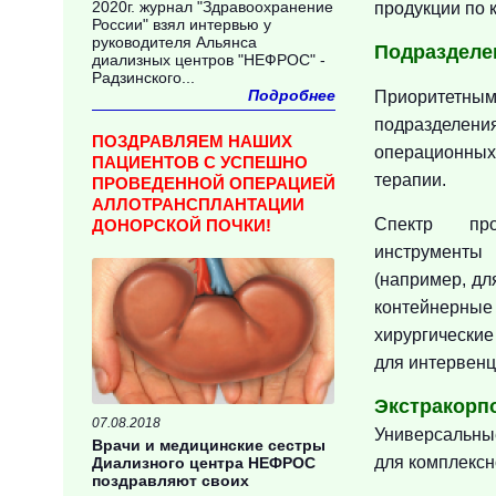
2020г. журнал "Здравоохранение
продукции по 
России" взял интервью у
руководителя Альянса
Подразделен
диализных центров "НЕФРОС" -
Радзинского...
Подробнее
Приоритетн
подразделен
ПОЗДРАВЛЯЕМ НАШИХ
операционн
ПАЦИЕНТОВ С УСПЕШНО
терапии.
ПРОВЕДЕННОЙ ОПЕРАЦИЕЙ
АЛЛОТРАНСПЛАНТАЦИИ
Спектр про
ДОНОРСКОЙ ПОЧКИ!
инструменты
(например, дл
контейнерны
хирургичес
для интервенц
Экстракорп
07.08.2018
Универсальны
Врачи и медицинские сестры
для комплексн
Диализного центра НЕФРОС
поздравляют своих