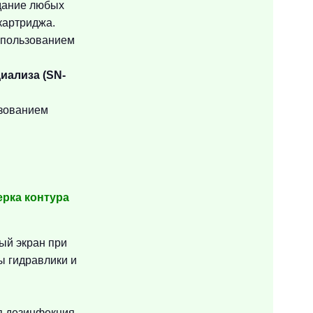
адание любых
картриджа.
спользованием
иализа (SN-
ьзованием
ерка контура
ый экран при
ы гидравлики и
я дезинфекция.