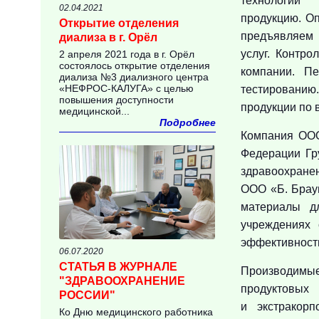
технологи
02.04.2021
продукцию. О
Открытие отделения
предъявляем 
диализа в г. Орёл
услуг. Контр
2 апреля 2021 года в г. Орёл
состоялось открытие отделения
компании. П
диализа №3 диализного центра
«НЕФРОС-КАЛУГА» с целью
тестированию
повышения доступности
продукции по 
медицинской...
Подробнее
Компания ООО
Федерации Гр
здравоохране
ООО «Б. Брау
материалы д
учреждениях 
эффективности
06.07.2020
СТАТЬЯ В ЖУРНАЛЕ
Производимы
"ЗДРАВООХРАНЕНИЕ
продуктовых
РОССИИ"
и экстракорп
Ко Дню медицинского работника