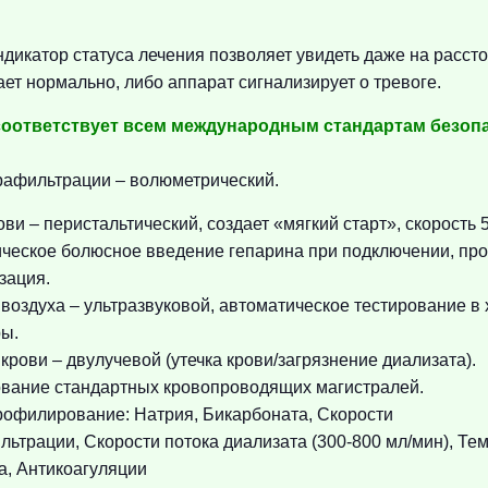
дикатор статуса лечения позволяет увидеть даже на рассто
ает нормально, либо аппарат сигнализирует о тревоге.
 соответствует всем международным стандартам безоп
рафильтрации – волюметрический.
ви – перистальтический, создает «мягкий старт», скорость 
ческое болюсное введение гепарина при подключении, пр
зация.
 воздуха – ультразвуковой, автоматическое тестирование в 
ы.
 крови – двулучевой (утечка крови/загрязнение диализата).
вание стандартных кровопроводящих магистралей.
профилирование:
Натрия,
Бикарбоната,
Скорости
льтрации,
Скорости потока диализата (300-800 мл/мин),
Тем
а,
Антикоагуляции