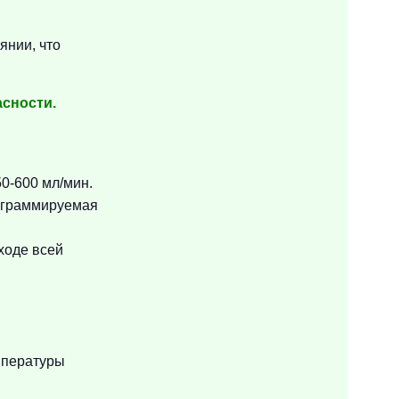
янии, что
асности.
50-600 мл/мин.
ограммируемая
ходе всей
пературы