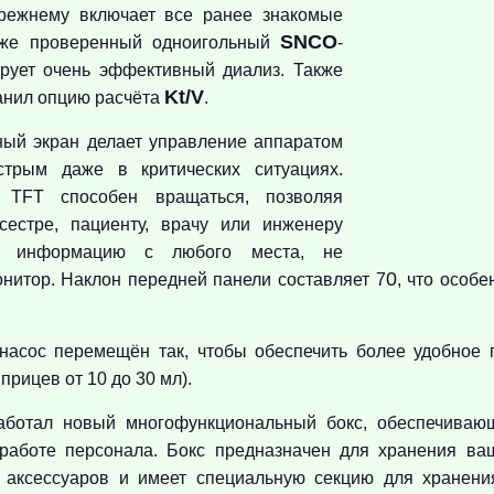
режнему включает все ранее знакомые
SNCO
Уже проверенный одноигольный
-
ирует очень эффективный диализ. Также
Kt/V
нил опцию расчёта
.
ный экран делает управление аппаратом
трым даже в критических ситуациях.
' TFT способен вращаться, позволяя
сестре, пациенту, врачу или инженеру
ть информацию с любого места, не
0
нитор. Наклон передней панели составляет 7
, что особе
насос перемещён так, чтобы обеспечить более удобное 
прицев от 10 до 30 мл).
ботал новый многофункциональный бокс, обеспечиваю
работе персонала. Бокс предназначен для хранения ва
 аксессуаров и имеет специальную секцию для хранени