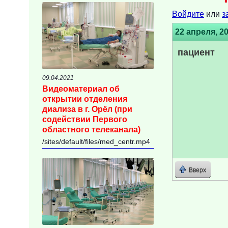
Войдите
или
з
22 апреля, 20
пациент
09.04.2021
Видеоматериал об
открытии отделения
диализа в г. Орёл (при
содействии Первого
областного телеканала)
/sites/default/files/med_centr.mp4
Вверх