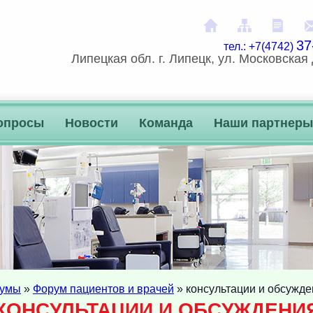
На главную
Карта сай
Расп
37
тел.: +7(4742)
Липецкая обл. г. Липецк, ул. Московская 
опросы
Новости
Команда
Наши партнеры
умы
»
Форум пациентов и врачей
» консультации и обсужд
КОНСУЛЬТАЦИИ И ОБСУЖДЕНИ